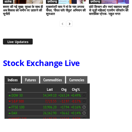
आलेख
छत्तीसगढ़
छत्तीसगढ़
बस्तर की नई सुबह: सुरक्षा के साथ ही
मुख्यमंत्री साय ने मां के नाम लगाया
छोटे किसान और स्वयं सहायता समूहों
अब विकास को जमीन पर उतारने की
पीपल, ‘पीपल फॉर पीपुल’ अभियान की
से जुड़ी महिलाएं ग्रामीण परिवर्तन की
चुनौती
शुरुआत
वास्तविक प्रेरक- राहुल भगत
Live Updates
Stock Exchange Live