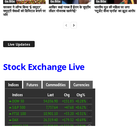
देश-विदेश
देश-विदेश
देश-विदेश
सरकार ने लॉन्च किया ‘ई-समुद्र’,
आखिर कहां गायब हैं ईरान के सुप्रीम
भारतीय मूल की महिला पर लगा
समुद्री सेवाओं को डिजिटल बनाने पर
लीडर मोजतबा खामेनेई?
‘स्टूडेंट वीजा फ्रॉड’ का झूठा आरोप
जोर
Live Updates
Stock Exchange Live