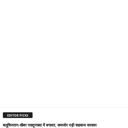
EDITOR PICKS
बलूचिस्तान-खैबर पख्तूनख्वा में बगावत, कमजोर पड़ी शहबाज सरकार