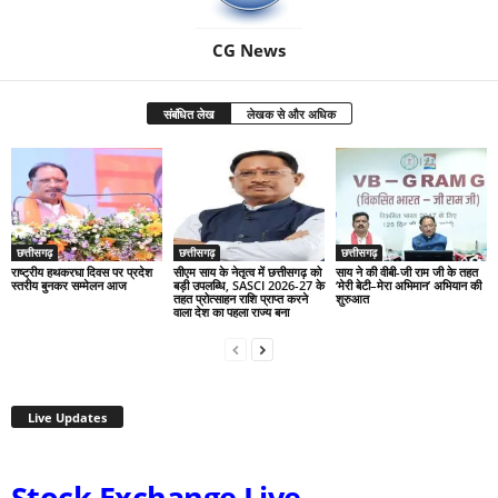
CG News
संबंधित लेख
लेखक से और अधिक
छत्तीसगढ़
छत्तीसगढ़
छत्तीसगढ़
राष्ट्रीय हथकरघा दिवस पर प्रदेश
सीएम साय के नेतृत्व में छत्तीसगढ़ को
साय ने की वीबी-जी राम जी के तहत
स्तरीय बुनकर सम्मेलन आज
बड़ी उपलब्धि, SASCI 2026-27 के
‘मेरी बेटी–मेरा अभिमान’ अभियान की
तहत प्रोत्साहन राशि प्राप्त करने
शुरुआत
वाला देश का पहला राज्य बना
Live Updates
Stock Exchange Live