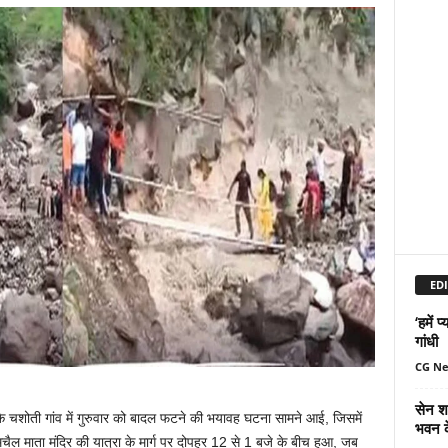
EDI
‘हमें 
गांधी
CG N
सेन शक
के चशोती गांव में गुरुवार को बादल फटने की भयावह घटना सामने आई, जिसमें
भवन क
चैल माता मंदिर की यात्रा के मार्ग पर दोपहर 12 से 1 बजे के बीच हुआ, जब