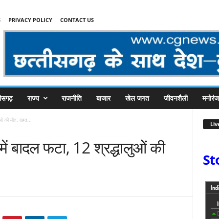
S
PRIVACY POLICY
CONTACT US
तीसगढ़
राज्य
राजनीति
बाजार
खेल जगत
जीवनशैली
मनोरं
ुओं की मौत, राहत...
Liv
में बादल फटा, 12 श्रद्धालुओं की
St