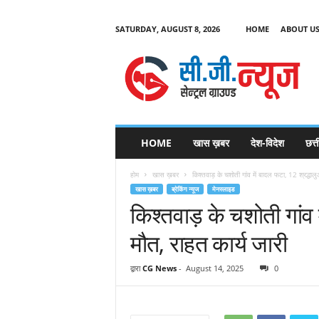
SATURDAY, AUGUST 8, 2026
HOME
ABOUT U
C
G
HOME
खास ख़बर
देश-विदेश
छत्
N
e
होम
खास ख़बर
किश्तवाड़ के चशोती गांव में बादल फटा, 12 श्रद्धाल
w
खास ख़बर
ब्रेकिंग न्यूज
मेनस्लाइड
s
किश्तवाड़ के चशोती गांव 
मौत, राहत कार्य जारी
द्वारा
CG News
-
August 14, 2025
0