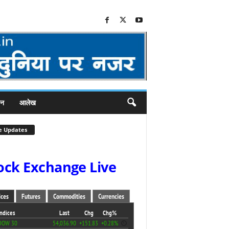
जन
आलेख
e Updates
ock Exchange Live