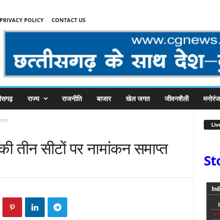
PRIVACY POLICY
CONTACT US
तीसगढ़
राज्य
राजनीति
बाजार
खेल जगत
जीवनशैली
मनोरं
माप्त
Liv
की तीन सीटों पर नामांकन समाप्त
St