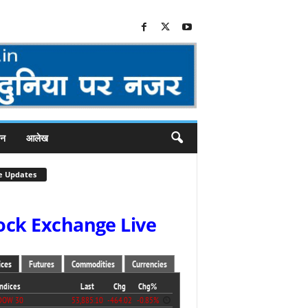
जन
आलेख
e Updates
ock Exchange Live