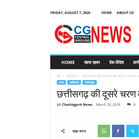
FRIDAY, AUGUST 7, 2026
HOME
ABOUT US
C
G
HOME
खास ख़बर
देश-विदेश
छत्
N
e
होम
छत्तीसगढ़
छत्तीसगढ़ की दूसरे चरण की तीन सीटों पर नामांकन स
w
राज्य
छत्तीसगढ़
मेनस्लाइड
s
छत्तीसगढ़ की दूसरे चरण 
द्वारा
Chattisgarh News
-
March 26, 2019
0
साझा करना