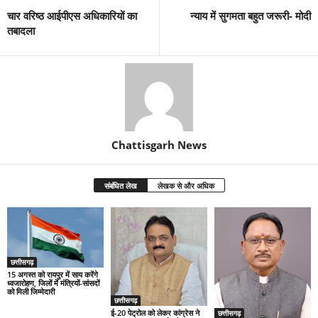
चार वरिष्ठ आईपीएस अधिकारियों का
न्याय में सुगमता बहुत जरूरी- मोदी
तबादला
Chattisgarh News
संबंधित लेख
लेखक से और अधिक
छत्तीसगढ़
15 अगस्त को रायपुर में साय करेंगे
ध्वजारोहण, जिलों में मंत्रियों-सांसदों
को मिली जिम्मेदारी
छत्तीसगढ़
ई-20 पेट्रोल को लेकर कांग्रेस ने
छत्तीसगढ़