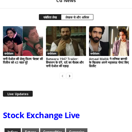
CG News
संबंधित लेख
लेखक से और अधिक
मनोरंजन
मनोरंजन
मनोरंजन
सनी देओल की डेब्यू फिल्म ‘बेताब’ की
Batwara 1947 Trailer:
Amaal Mallik ने तनिष्क बागची
रिलीज को 43 साल पूरे
विभाजन के दंगे, दर्द का सैलाब और
के खिलाफ अपने भड़काऊ पोस्ट किए
सनी देओल की दहाड़
डिलीट
Live Updates
Stock Exchange Live