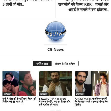
5 लोगों की मौत..
राजामौली की फिल्म ‘RRR’, कमाई और
अवार्ड के मामले में रचा इतिहास..
CG News
संबंधित लेख
लेखक से और अधिक
मनोरंजन
मनोरंजन
मनोरंजन
सनी देओल की डेब्यू फिल्म ‘बेताब’ की
Batwara 1947 Trailer:
Amaal Mallik ने तनिष्क बागची
रिलीज को 43 साल पूरे
विभाजन के दंगे, दर्द का सैलाब और
के खिलाफ अपने भड़काऊ पोस्ट किए
सनी देओल की दहाड़
डिलीट