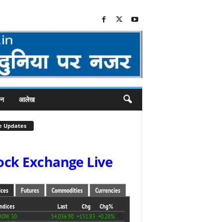
जन
आलेख
e Updates
ock Exchange Live