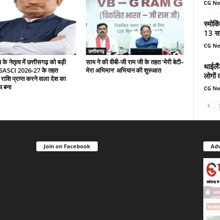
CG N
स्मोकि
13 सा
CG N
छत्तीसगढ़
े नेतृत्व में छत्तीसगढ़ को बड़ी
साय ने की वीबी-जी राम जी के तहत ‘मेरी बेटी–
थाईलैं
 SASCI 2026-27 के तहत
मेरा अभिमान’ अभियान की शुरुआत
लोगों 
 राशि प्राप्त करने वाला देश का
य बना
CG N
Join on Facebook
Adv